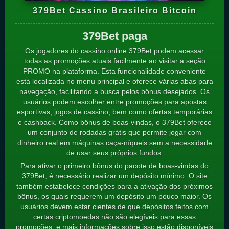
379Bet Cassino Brasileiro Bitcoin
379Bet paga
Os jogadores do cassino online 379Bet podem acessar
todas as promoções atuais facilmente ao visitar a seção
PROMO na plataforma. Esta funcionalidade conveniente
está localizada no menu principal e oferece várias abas para
navegação, facilitando a busca pelos bônus desejados. Os
usuários podem escolher entre promoções para apostas
esportivas, jogos de cassino, bem como ofertas temporárias
e cashback. Como bônus de boas-vindas, o 379Bet oferece
um conjunto de rodadas grátis que permite jogar com
dinheiro real em máquinas caça-níqueis sem a necessidade
de usar seus próprios fundos.
Para ativar o primeiro bônus do pacote de boas-vindas do
379Bet, é necessário realizar um depósito mínimo. O site
também estabelece condições para a ativação dos próximos
bônus, os quais requerem um depósito um pouco maior. Os
usuários devem estar cientes de que depósitos feitos com
certas criptomoedas não são elegíveis para essas
promoções, e mais informações sobre isso estão disponíveis