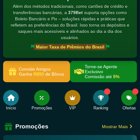
Além dos métodos tradicionais, como cartões de crédito e
transferências bancárias, a
379Bet
suporta opções como
Boleto Bancário e Pix – soluções rápidas e práticas que
refletem as preferências do Brasil. Isso torna os depósitos e
saques mais acessíveis e alinhados ao dia a dia dos
usuários.
Maior Taxa de Prêmios do Brasil
Torne-se Agente
Convide Amigos
Exclusivo
Ganhe
R$50
de Bônus
Comissão até
5%
Início
Promoções
VIP
Ranking
Ofertas
Promoções
Mostrar Mais