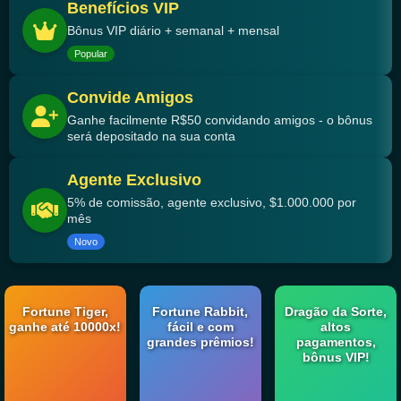
Benefícios VIP
Bônus VIP diário + semanal + mensal
Popular
Convide Amigos
Ganhe facilmente R$50 convidando amigos - o bônus
será depositado na sua conta
Agente Exclusivo
5% de comissão, agente exclusivo, $1.000.000 por
mês
Novo
Fortune Tiger,
Fortune Rabbit,
Dragão da Sorte,
ganhe até 10000x!
fácil e com
altos
grandes prêmios!
pagamentos,
bônus VIP!