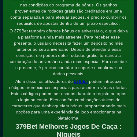
nas condições do programa de bônus. Os ganhos
provenientes de rodadas grátis são creditados em uma
conta separada e para efetuar saques, é preciso cumprir os
requisitos de apostas dentro de um prazo específico.
O 379Bet também oferece bônus de aniversário, o que deixa
a plataforma ainda mais atraente. Para receber esse
presente, o usuário necessita fazer um depósito no mês
anterior ao seu aniversário. Depois de atender a essa
condição, ele poderá obter rodadas grátis, tornando a
celebração do aniversário ainda mais especial. Para receber
o presente, é preciso contatar o suporte e confirmar os
dados pessoais.
Além disso, os utilizadores do
379Bet
podem introduzir
códigos promocionais especiais para aceder a várias ofertas.
Estes códigos podem ser usados durante o registo ou após
o login na conta. Eles contêm combinações únicas de
caracteres que desbloqueiam bónus, proporcionando mais
opções para uma experiência de jogo emocionante na
plataforma.
379Bet Melhores Jogos De Caça :
Níqueis