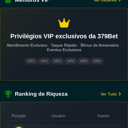
Privilégios VIP exclusivos da 379Bet
Atendimento Exclusivo · Saque Rápido · Bônus de Aniversário ·
Eventos Exclusivos
VIP1
VIP2
VIP3
VIP4
VIP5
VIP6
Ranking de Riqueza
Ver Tudo
Posição
Usuário
Ganho