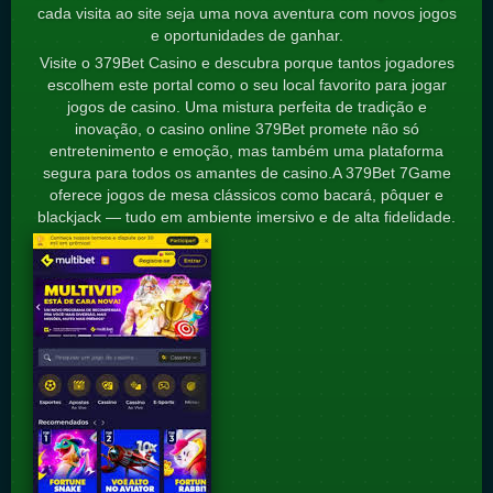
cada visita ao site seja uma nova aventura com novos jogos
e oportunidades de ganhar.
Visite o 379Bet Casino e descubra porque tantos jogadores
escolhem este portal como o seu local favorito para jogar
jogos de casino. Uma mistura perfeita de tradição e
inovação, o casino online 379Bet promete não só
entretenimento e emoção, mas também uma plataforma
segura para todos os amantes de casino.A 379Bet 7Game
oferece jogos de mesa clássicos como bacará, pôquer e
blackjack — tudo em ambiente imersivo e de alta fidelidade.