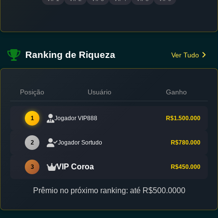
Ranking de Riqueza
Ver Tudo
Posição
Usuário
Ganho
1
Jogador VIP888
R$1.500.000
2
Jogador Sortudo
R$780.000
VIP Coroa
3
R$450.000
Prêmio no próximo ranking: até R$500.0000