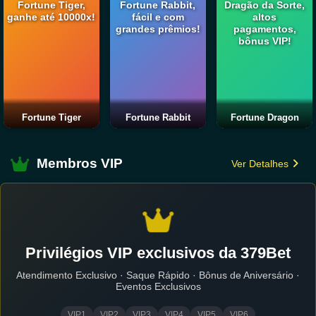
Fortune Tiger,
Fortune Rabbit,
Dragão da Sorte,
ganhe até 10000x!
fácil e com
altos
grandes prêmios!
pagamentos,
bônus VIP!
Fortune Tiger
Fortune Rabbit
Fortune Dragon
Membros VIP
Ver Detalhes
Privilégios VIP exclusivos da 379Bet
Atendimento Exclusivo · Saque Rápido · Bônus de Aniversário ·
Eventos Exclusivos
VIP1
VIP2
VIP3
VIP4
VIP5
VIP6