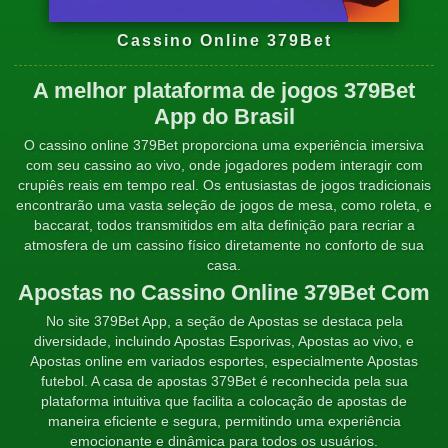
Cassino Online 379Bet
A melhor plataforma de jogos 379Bet
App do Brasil
O cassino online 379Bet proporciona uma experiência imersiva
com seu cassino ao vivo, onde jogadores podem interagir com
crupiês reais em tempo real. Os entusiastas de jogos tradicionais
encontrarão uma vasta seleção de jogos de mesa, como roleta, e
baccarat, todos transmitidos em alta definição para recriar a
atmosfera de um cassino físico diretamente no conforto de sua
casa.
Apostas no Cassino Online 379Bet Com
No site 379Bet App, a seção de Apostas se destaca pela
diversidade, incluindo Apostas Esporivas, Apostas ao vivo, e
Apostas online em variados esportes, especialmente Apostas
futebol. A casa de apostas 379Bet é reconhecida pela sua
plataforma intuitiva que facilita a colocação de apostas de
maneira eficiente e segura, permitindo uma experiência
emocionante e dinâmica para todos os usuários.