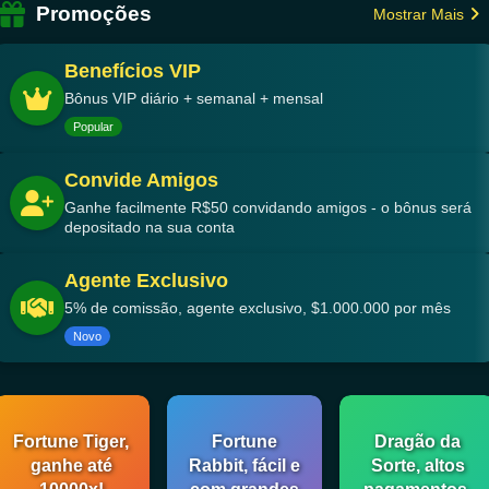
Promoções
Mostrar Mais
Benefícios VIP
Bônus VIP diário + semanal + mensal
Popular
Convide Amigos
Ganhe facilmente R$50 convidando amigos - o bônus será
depositado na sua conta
Agente Exclusivo
5% de comissão, agente exclusivo, $1.000.000 por mês
Novo
Fortune Tiger,
Fortune
Dragão da
ganhe até
Rabbit, fácil e
Sorte, altos